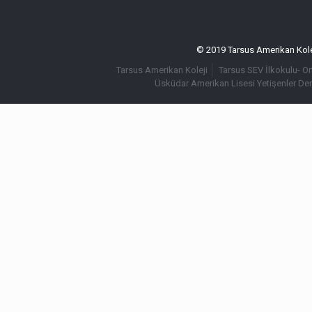
© 2019 Tarsus Amerikan Kolej
Tarsus Amerikan Koleji
Tarsus SEV İlkokulu- O
Üsküdar Amerikan Lisesi Yetişenler De