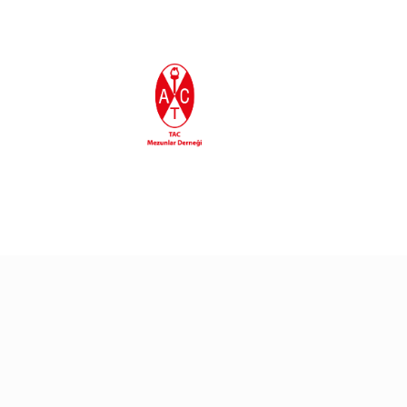
En Son Eklenenler
30/06/2026
30/06/2026
Gururla Tebrik Ediyoru
TAC’90 Egemen
Eroğlu’ndan Yeni Kitap
25/06/2026
24/06/2026
TAC’liler Marmaris’te
Sualtı Arkeolojisi
Sempozyumu’nda TAC
Mezunları Buluştu!