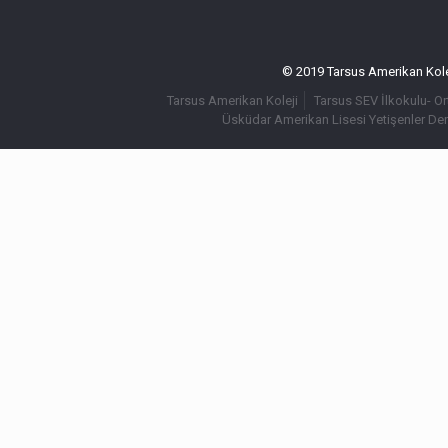
© 2019 Tarsus Amerikan Kolej
Tarsus Amerikan Koleji
Tarsus SEV İlkokulu- O
Üsküdar Amerikan Lisesi Yetişenler De