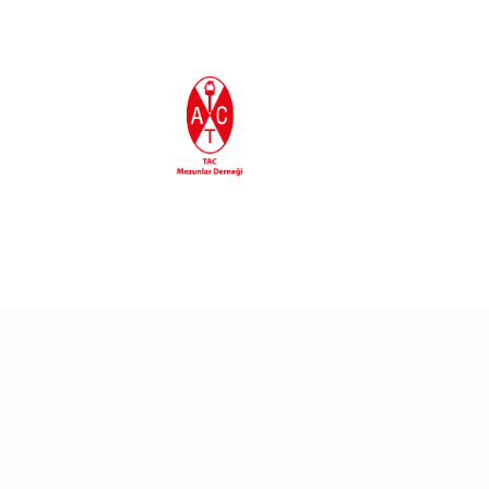
En Son Eklenenler
30/06/2026
30/06/2026
Gururla Tebrik Ediyoru
TAC’90 Egemen
Eroğlu’ndan Yeni Kitap
25/06/2026
24/06/2026
TAC’liler Marmaris’te
Sualtı Arkeolojisi
Sempozyumu’nda TAC
Mezunları Buluştu!