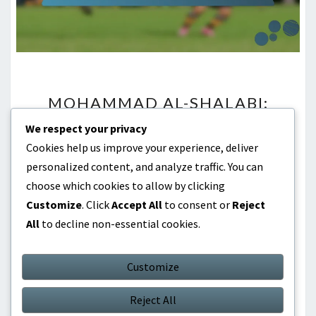
MOHAMMAD
MOHAMMAD AL-SHALABI:
AL-
HAYAT HIKAYESI, KÜLTÜREL
SHALABI:
We respect your privacy
ETKILER, ERKEN DENEYIMLER
HAYAT
Cookies help us improve your experience, deliver
HIKAYESI,
Comment
personalized content, and analyze traffic. You can
25/02/2026
Samir Al-Hussein
0
KÜLTÜREL
Comment
choose which cookies to allow by clicking
ETKILER,
Customize
. Click
Accept All
to consent or
Reject
ERKEN
All
to decline non-essential cookies.
Mohammad Al-Shalabi’nin yaşam öyküsü, futbol
DENEYIMLER
alanındaki başarılarıyla, Ürdün mirasının kültürel
Customize
etkileriyle iç içe geçmiş bir belgedir. Zengin bir
kültürel ortamda büyümesi ve önemli erken
Reject All
deneyimleri, kimliğini ve hedeflerini derinden