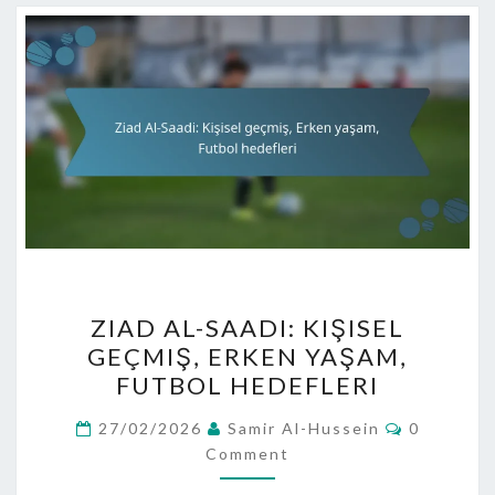
ZIAD
ZIAD AL-SAADI: KIŞISEL
AL-
GEÇMIŞ, ERKEN YAŞAM,
SAADI:
FUTBOL HEDEFLERI
KIŞISEL
GEÇMIŞ,
Comment
27/02/2026
Samir Al-Hussein
0
ERKEN
Comment
YAŞAM,