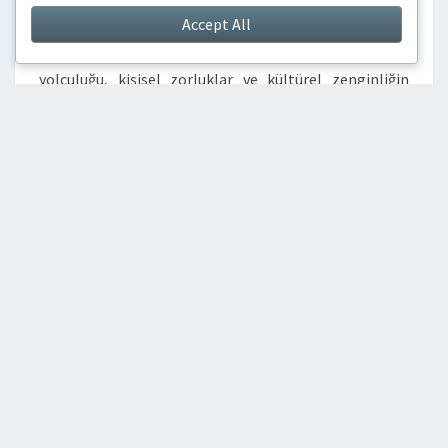
Accept All
şekillendirmiştir. Sporuna olan bağlılığı ve kendisine
aşılanan değerler aracılığıyla, Al-Shalabi’nin
yolculuğu, kişisel zorluklar ve kültürel zenginliğin
eşsiz bir karışımını yansıtmaktadır. Key sections in the
article: Toggle Mohammad Al-Shalabi’nin yaşam
öyküsü nedir? Al-Shalabi’nin hayatındaki önemli
dönüm noktaları Futbol kariyerindeki büyük başarılar
Kimliğini şekillendiren önemli olaylar Eğitim ve
eğitim sürecine genel bakış Hayatındaki…
READ MORE
READ MORE