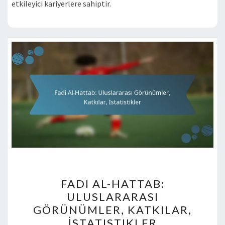
etkileyici kariyerlere sahiptir.
FADI
FADI AL-HATTAB:
AL-
ULUSLARARASI
HATTAB:
GÖRÜNÜMLER, KATKILAR,
ULUSLARARASI
İSTATISTIKLER