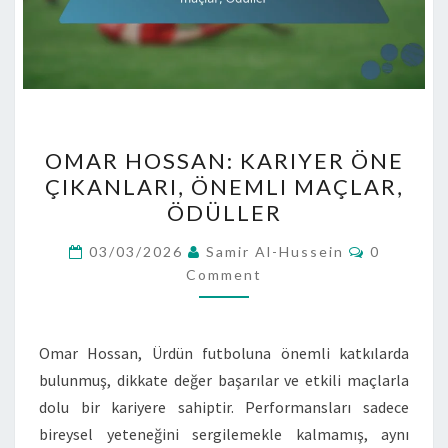
OMAR
OMAR HOSSAN: KARIYER ÖNE
HOSSAN:
ÇIKANLARI, ÖNEMLI MAÇLAR,
KARIYER
ÖDÜLLER
ÖNE
ÇIKANLARI,
Comment
03/03/2026
Samir Al-Hussein
0
ÖNEMLI
Comment
MAÇLAR,
ÖDÜLLER
Omar Hossan, Ürdün futboluna önemli katkılarda
bulunmuş, dikkate değer başarılar ve etkili maçlarla
dolu bir kariyere sahiptir. Performansları sadece
bireysel yeteneğini sergilemekle kalmamış, aynı