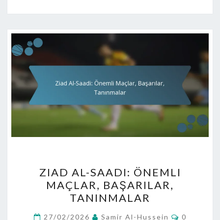
ZIAD
ZIAD AL-SAADI: ÖNEMLI
AL-
MAÇLAR, BAŞARILAR,
SAADI:
TANINMALAR
ÖNEMLI
MAÇLAR,
Comment
27/02/2026
Samir Al-Hussein
0