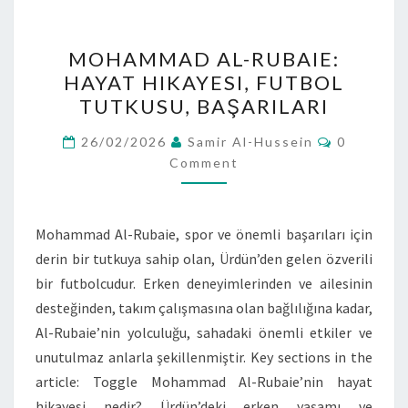
MOHAMMAD
MOHAMMAD AL-RUBAIE:
AL-
HAYAT HIKAYESI, FUTBOL
RUBAIE:
TUTKUSU, BAŞARILARI
HAYAT
HIKAYESI,
Comment
26/02/2026
Samir Al-Hussein
0
FUTBOL
Comment
TUTKUSU,
BAŞARILARI
Mohammad Al-Rubaie, spor ve önemli başarıları için
derin bir tutkuya sahip olan, Ürdün’den gelen özverili
bir futbolcudur. Erken deneyimlerinden ve ailesinin
desteğinden, takım çalışmasına olan bağlılığına kadar,
Al-Rubaie’nin yolculuğu, sahadaki önemli etkiler ve
unutulmaz anlarla şekillenmiştir. Key sections in the
article: Toggle Mohammad Al-Rubaie’nin hayat
hikayesi nedir? Ürdün’deki erken yaşamı ve