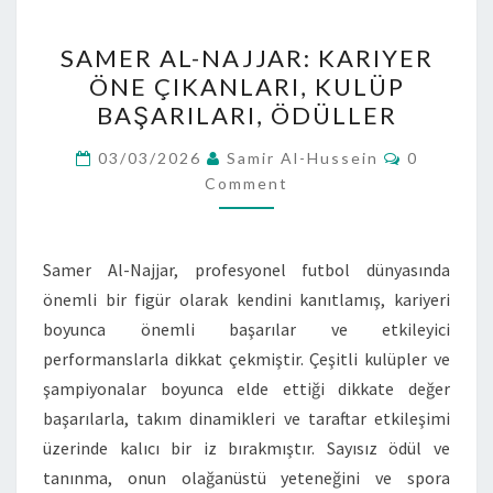
SAMER
SAMER AL-NAJJAR: KARIYER
AL-
ÖNE ÇIKANLARI, KULÜP
NAJJAR:
BAŞARILARI, ÖDÜLLER
KARIYER
ÖNE
Comment
03/03/2026
Samir Al-Hussein
0
ÇIKANLARI,
Comment
KULÜP
BAŞARILARI,
Samer Al-Najjar, profesyonel futbol dünyasında
ÖDÜLLER
önemli bir figür olarak kendini kanıtlamış, kariyeri
boyunca önemli başarılar ve etkileyici
performanslarla dikkat çekmiştir. Çeşitli kulüpler ve
şampiyonalar boyunca elde ettiği dikkate değer
başarılarla, takım dinamikleri ve taraftar etkileşimi
üzerinde kalıcı bir iz bırakmıştır. Sayısız ödül ve
tanınma, onun olağanüstü yeteneğini ve spora