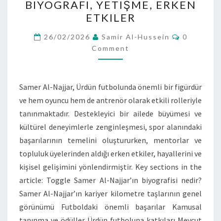
BIYOGRAFI, YETIŞME, ERKEN
NAJJAR:
ETKILER
BIYOGRAFI,
YETIŞME,
Comment
26/02/2026
Samir Al-Hussein
0
ERKEN
Comment
ETKILER
Samer Al-Najjar, Ürdün futbolunda önemli bir figürdür
ve hem oyuncu hem de antrenör olarak etkili rolleriyle
tanınmaktadır. Destekleyici bir ailede büyümesi ve
kültürel deneyimlerle zenginleşmesi, spor alanındaki
başarılarının temelini oluştururken, mentorlar ve
topluluk üyelerinden aldığı erken etkiler, hayallerini ve
kişisel gelişimini yönlendirmiştir. Key sections in the
article: Toggle Samer Al-Najjar’ın biyografisi nedir?
Samer Al-Najjar’ın kariyer kilometre taşlarının genel
görünümü Futboldaki önemli başarılar Kamusal
tanınma ve ödüller Ürdün futboluna katkıları Mevcut