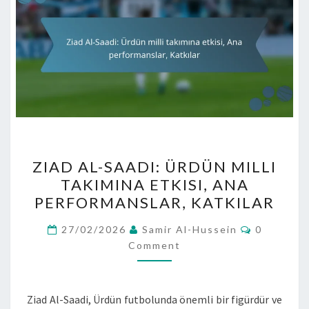
ZIAD
ZIAD AL-SAADI: ÜRDÜN MILLI
AL-
TAKIMINA ETKISI, ANA
SAADI:
PERFORMANSLAR, KATKILAR
ÜRDÜN
MILLI
Comment
27/02/2026
Samir Al-Hussein
0
TAKIMINA
Comment
ETKISI,
ANA
Ziad Al-Saadi, Ürdün futbolunda önemli bir figürdür ve
PERFORMANSLAR,