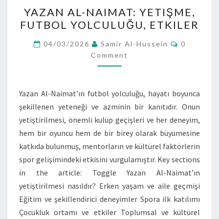
YAZAN
YAZAN AL-NAIMAT: YETIŞME,
AL-
FUTBOL YOLCULUĞU, ETKILER
NAIMAT:
YETIŞME,
Comment
04/03/2026
Samir Al-Hussein
0
FUTBOL
Comment
YOLCULUĞU,
ETKILER
Yazan Al-Naimat’ın futbol yolculuğu, hayatı boyunca
şekillenen yeteneği ve azminin bir kanıtıdır. Onun
yetiştirilmesi, önemli kulüp geçişleri ve her deneyim,
hem bir oyuncu hem de bir birey olarak büyümesine
katkıda bulunmuş, mentorların ve kültürel faktörlerin
spor gelişimindeki etkisini vurgulamıştır. Key sections
in the article: Toggle Yazan Al-Naimat’ın
yetiştirilmesi nasıldır? Erken yaşam ve aile geçmişi
Eğitim ve şekillendirici deneyimler Spora ilk katılımı
Çocukluk ortamı ve etkiler Toplumsal ve kültürel