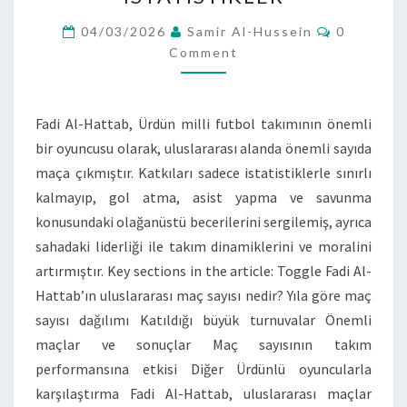
GÖRÜNÜMLER,
Comment
KATKILAR,
04/03/2026
Samir Al-Hussein
0
Comment
İSTATISTIKLER
Fadi Al-Hattab, Ürdün milli futbol takımının önemli
bir oyuncusu olarak, uluslararası alanda önemli sayıda
maça çıkmıştır. Katkıları sadece istatistiklerle sınırlı
kalmayıp, gol atma, asist yapma ve savunma
konusundaki olağanüstü becerilerini sergilemiş, ayrıca
sahadaki liderliği ile takım dinamiklerini ve moralini
artırmıştır. Key sections in the article: Toggle Fadi Al-
Hattab’ın uluslararası maç sayısı nedir? Yıla göre maç
sayısı dağılımı Katıldığı büyük turnuvalar Önemli
maçlar ve sonuçlar Maç sayısının takım
performansına etkisi Diğer Ürdünlü oyuncularla
karşılaştırma Fadi Al-Hattab, uluslararası maçlar