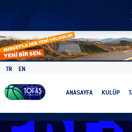
TR
EN
ANASAYFA
KULÜP
T