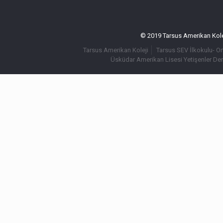
© 2019 Tarsus Amerikan Kolej
Tarsus Amerikan Koleji
Tarsus SEV İlkokulu- O
Üsküdar Amerikan Lisesi Yetişenler De