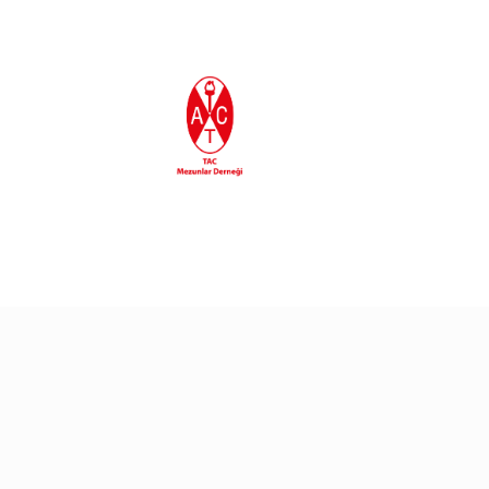
En Son Eklenenler
30/06/2026
30/06/2026
Gururla Tebrik Ediyoru
TAC’90 Egemen
Eroğlu’ndan Yeni Kitap
25/06/2026
24/06/2026
TAC’liler Marmaris’te
Sualtı Arkeolojisi
Sempozyumu’nda TAC
Mezunları Buluştu!