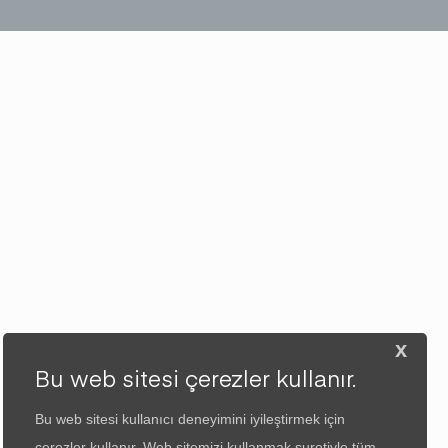
x
Bu web sitesi çerezler kullanır.
Bu web sitesi kullanıcı deneyimini iyileştirmek için
çerezler kullanır. Web sitemizi kullanmak suretiyle tüm