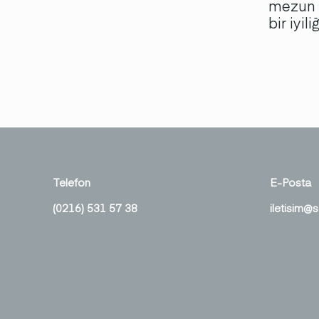
mezun s
bir iyil
Telefon
E-Posta
(0216) 531 57 38
iletisim@s