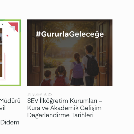
13 Şubat 2026
23 Ekim 
 Müdürü
SEV İlköğretim Kurumları –
Tars
vil
Kura ve Akademik Gelişim
bulun
Değerlendirme Tarihleri
Konağ
n Didem
Vakfı
Heyet