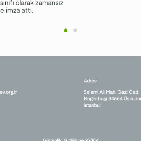
ınıfı olarak zamansız
iğe imza attı.
Adres
ev.org.tr
Selami Ali Mah. Gazi Cad.
Bağlarbaşı 34664 Üsküdar
İstanbul
Güvenlik, Gizlilik ve KVKK