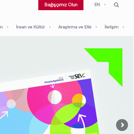
EN
Bağışçımız Olun
in
İnsan ve Kültür
Araştırma ve Etki
İletişim