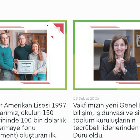
18 Şubat 2026
 Amerikan Lisesi 1997
Vakfımızın yeni Genel
rımız, okulun 150
bilişim, iş dünyası ve si
arihinde 100 bin dolarlık
toplum kuruluşlarının
sermaye fonu
tecrübeli liderlerinde
ent) oluşturan ilk
Duru oldu.