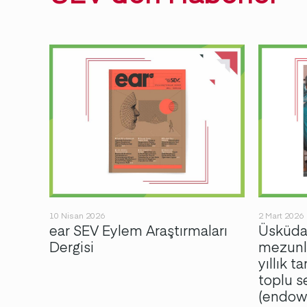
10 Nisan 2026
2 Mart 2026
ear SEV Eylem Araştırmaları
Üsküdar
an
Dergisi
mezunla
ları
yıllık t
ti!
toplu 
(endowm