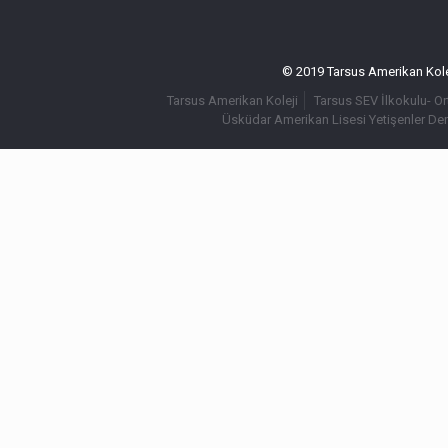
© 2019 Tarsus Amerikan Kolej
Tarsus Amerikan Koleji
Tarsus SEV İlkokulu- O
Üsküdar Amerikan Lisesi Yetişenler De