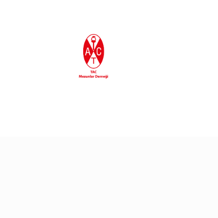
En Son Eklenenler
30/06/2026
30/06/2026
Gururla Tebrik Ediyoru
TAC’90 Egemen
Eroğlu’ndan Yeni Kitap
25/06/2026
24/06/2026
TAC’liler Marmaris’te
Sualtı Arkeolojisi
Sempozyumu’nda TAC
Mezunları Buluştu!