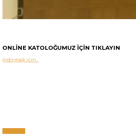
ONLİNE KATOLOĞUMUZ İÇİN TIKLAYIN
İndirmek için...
RAN İNŞAAT
Ran İnşaat Taahüt ve Ticaret Limited Şirketi 1996
yılının Haziran ayında kurulmuş olup, anılan tarihten
bu yana yurtdışı yada yurtiçinde, özel projelerde
Müteahhitlik ve Altmüteahhitlik hizmetleri
vermektedir.
Devamı ...