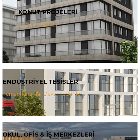
KONUT PROJELERİ
Tamamlananlar
ENDÜSTRİYEL TESİSLER
Tamamlananlar
Devam edenler
OKUL, OFİS & İŞ MERKEZLERİ