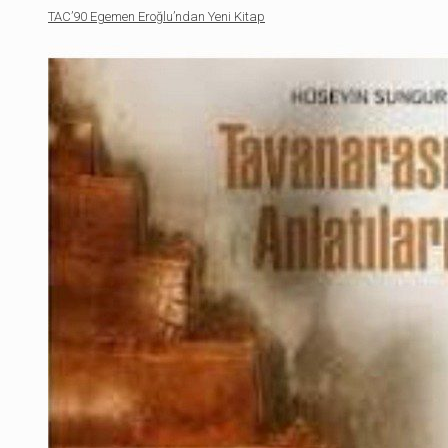
TAC’90 Egemen Eroğlu’ndan Yeni Kitap