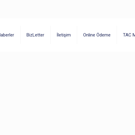
aberler
BizLetter
İletişim
Online Ödeme
TAC M
26
26/06/2026
a Tebrik Ediyoruz!
Tarsus Amerikan Kolej
Mezunları Mezuniyet
Coşkusunu Yaşadı
26
23/06/2026