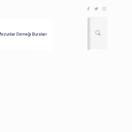
ezunlar Derneği Bursları
26/06/2026
i 2026
TAC’li Anne Babalar, Bu Kez
Çocuklarının Mezuniyet
Gururunu Yaşadı!
22/06/2026