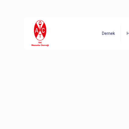
En Son Eklenenler
Dernek
H
30/06/2026
30/06/20
Gururl
TAC’90 Egemen Eroğlu’ndan
Yeni Kitap
25/06/2026
24/06/20