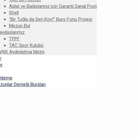
Aidat ve Bağışlarınız için Garanti Sanal Post
Shell
“Bir Tuğla da Sen Koy!” Burs Fonu Projesi
Mezun Bul
aydaşlarımız
TPPF
TAC Spor Kulubü
VKK Aydınlatma Metni
r
er
 Ödeme
unlar Derneği Bursları