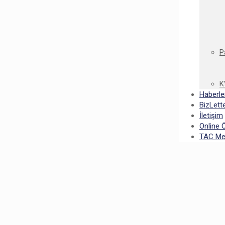
P
K
Haberle
BizLett
İletişim
Online
TAC Mez
ezuniyet Coşkusunu Yaşadı