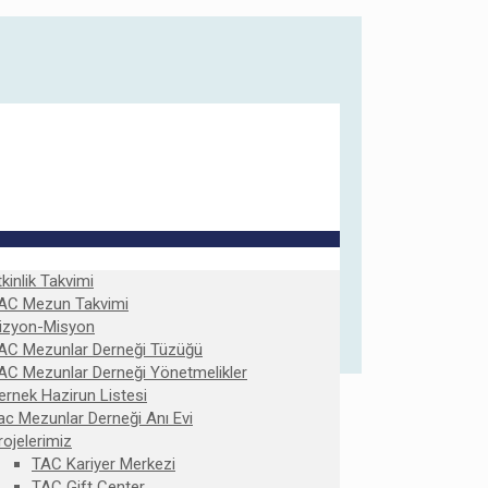
tkinlik Takvimi
AC Mezun Takvimi
izyon-Misyon
AC Mezunlar Derneği Tüzüğü
AC Mezunlar Derneği Yönetmelikler
ernek Hazirun Listesi
ac Mezunlar Derneği Anı Evi
rojelerimiz
TAC Kariyer Merkezi
TAC Gift Center