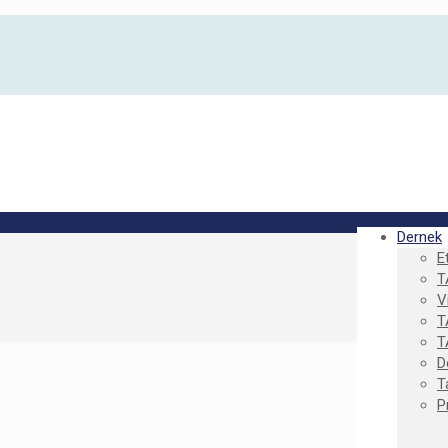
Dernek
E
T
V
T
T
D
T
P