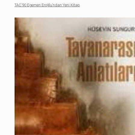
TAC’90 Egemen Eroğlu’ndan Yeni Kitap