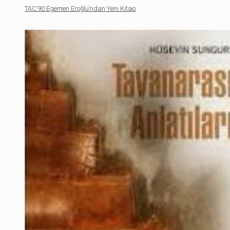
TAC’90 Egemen Eroğlu’ndan Yeni Kitap