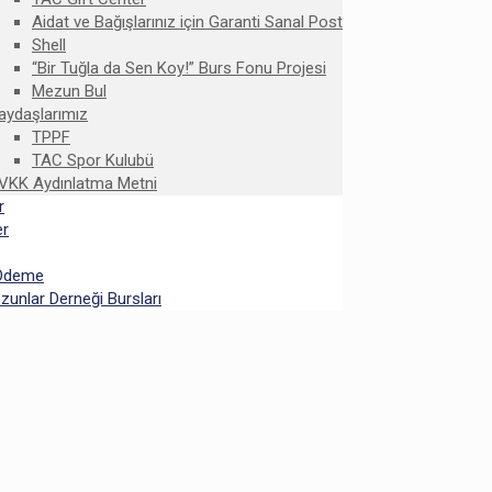
Aidat ve Bağışlarınız için Garanti Sanal Post
Shell
“Bir Tuğla da Sen Koy!” Burs Fonu Projesi
Mezun Bul
aydaşlarımız
TPPF
TAC Spor Kulubü
VKK Aydınlatma Metni
r
er
 Ödeme
unlar Derneği Bursları