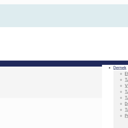
Dernek
E
T
V
T
T
D
T
P