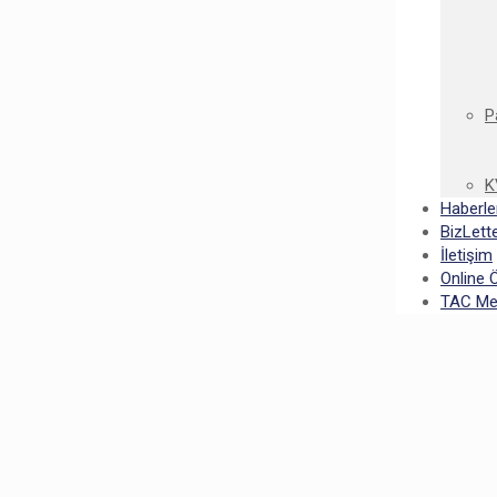
P
K
Haberle
BizLett
İletişim
Online
TAC Mez
ezuniyet Coşkusunu Yaşadı