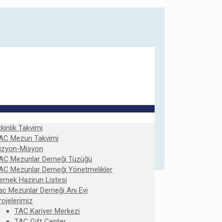
tkinlik Takvimi
AC Mezun Takvimi
izyon-Misyon
AC Mezunlar Derneği Tüzüğü
AC Mezunlar Derneği Yönetmelikler
ernek Hazirun Listesi
ac Mezunlar Derneği Anı Evi
rojelerimiz
TAC Kariyer Merkezi
TAC Gift Center