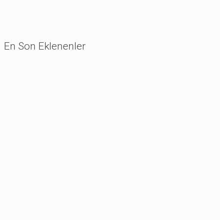
En Son Eklenenler
30/06/2026
30/06/2026