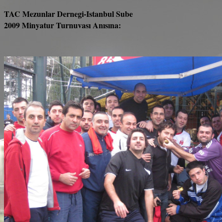
TAC Mezunlar Dernegi-Istanbul Sube
2009 Minyatur Turnuvası Anısına: