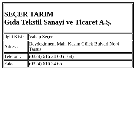
SEÇER TARIM
Gıda Tekstil Sanayi ve Ticaret A.Ş.
Ilgili Kisi :
Vahap Seçer
Beydegirmeni Mah. Kasim Gülek Bulvari No:4
Adres :
Tarsus
Telefon :
(0324) 616 24 60 (- 64)
Faks :
(0324) 616 24 65