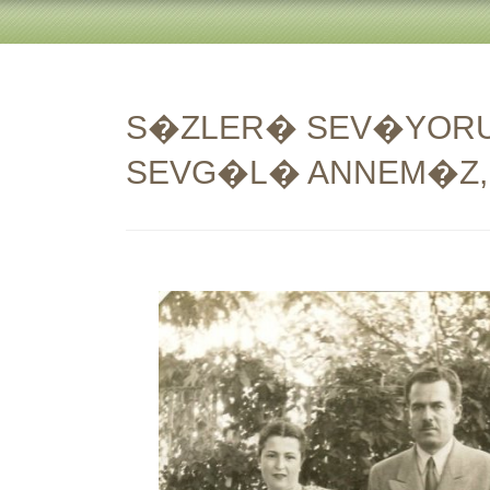
S�ZLER� SEV�YORU
SEVG�L� ANNEM�Z, 