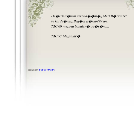
De�erli d�nem arkada��m�z Mert B�rian'97
ve karde�imiz Beg�m B�rian'99'un,
TAC'69 mezunu babalar� an�s�na...
TAC 97 Mezunlar�
Design By
�a�lar Y�lg�r
.