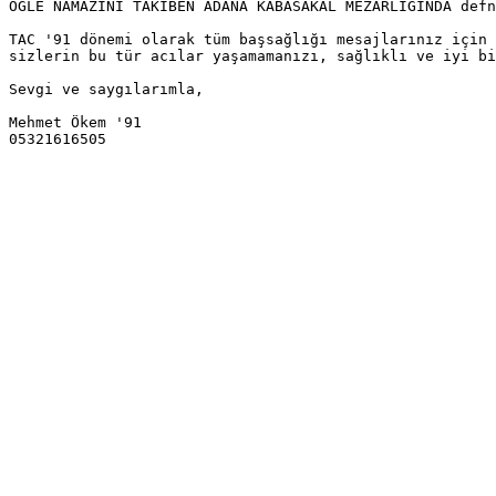
OGLE NAMAZİNİ TAKİBEN ADANA KABASAKAL MEZARLIĞINDA defn
TAC '91 dönemi olarak tüm başsağlığı mesajlarınız için 
sizlerin bu tür acılar yaşamamanızı, sağlıklı ve iyi bi
Sevgi ve saygılarımla, 

Mehmet Ökem '91 

05321616505 
