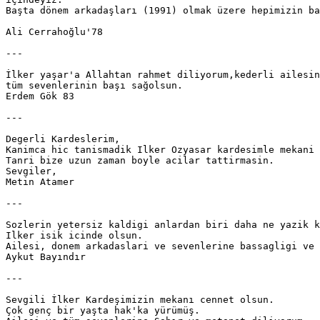
Başta dönem arkadaşları (1991) olmak üzere hepimizin ba
Ali Cerrahoğlu'78

---

İlker yaşar'a Allahtan rahmet diliyorum,kederli ailesin
tüm sevenlerinin başı sağolsun.

Erdem Gök 83

---

Degerli Kardeslerim, 

Kanimca hic tanismadik Ilker Ozyasar kardesimle mekani 
Tanri bize uzun zaman boyle acilar tattirmasin.

Sevgiler,

Metin Atamer 

---

Sozlerin yetersiz kaldigi anlardan biri daha ne yazik k
Ilker isik icinde olsun.

Ailesi, donem arkadaslari ve sevenlerine bassagligi ve 
Aykut Bayındır

---

Sevgili İlker Kardeşimizin mekanı cennet olsun.

Çok genç bir yaşta hak'ka yürümüş.
