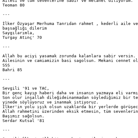
Ailesi ve tüm sevenlerine Sabır ve metanet diliyorum.

Teoman 80

---

İlker Özyaşar Merhuma Tanrıdan rahmet , kederli aile ve
başsağlığı dilerim

Saygılarımla,

Turgay Atınç' 70

---

Allah bu aciyi yasamak zorunda kalanlara sabir versin. 
Ailesinin ve camiamizin basi sagolsun. Mekani cennet ol
SSS 

Bahri 85 

---

Sevgili '91 ve TAC,

Bir genç kayıp haberi daha ve insanın yazmaya eli varmı
Son olur inşallah dileğideinanmadan söylediğimiz bir te
yinede söylüyoruz ve inanmak istiyoruz.

İlker'in yolu ışık olsun uzaklarda bir yerlerde görüşec
Allah rahmetini üzerinden eksik etmesin, tüm sevenlerin
Başımız sağolsun.

Serdar Kutsal '81

---
