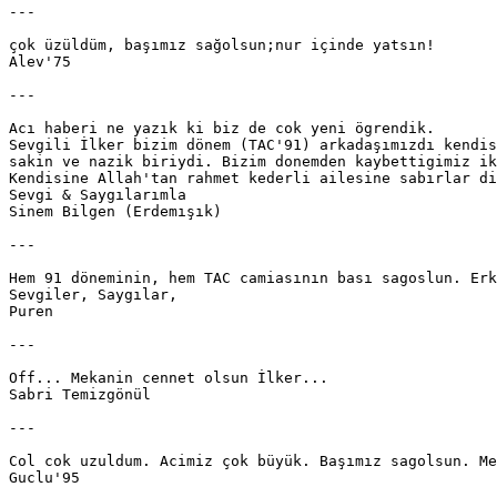
---

çok üzüldüm, başımız sağolsun;nur içinde yatsın!

Alev'75

---

Acı haberi ne yazık ki biz de cok yeni ögrendik. 

Sevgili İlker bizim dönem (TAC'91) arkadaşımızdı kendis
sakin ve nazik biriydi. Bizim donemden kaybettigimiz ik
Kendisine Allah'tan rahmet kederli ailesine sabırlar di
Sevgi & Saygılarımla 

Sinem Bilgen (Erdemışık)

---

Hem 91 döneminin, hem TAC camiasının bası sagoslun. Erk
Sevgiler, Saygılar, 

Puren 

---

Off... Mekanin cennet olsun İlker...

Sabri Temizgönül

---

Col cok uzuldum. Acimiz çok büyük. Başımız sagolsun. Me
Guclu'95
