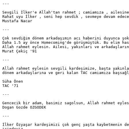
---

Sevgili İlker'e Allah'tan rahmet ; camiamıza , ailesine
Rahat uyu İlker , seni hep sevdik , sevmeye devam edece
Mustafa Nacar

---

Çok sevdiğim dönem arkadaşımın acı haberini duyunca şok
Daha 1.5 ay önce Homecoming'de görüşmüştük. Bu elim has
Allah rahmet eylesin. Ailesi, yakınları ve arkadaşların
Murat Çekiç '91

---

Allah rahmet eylesin sevgili kardeşimize, başta yakınla
dönem arkadaşlarına ve geri kalan TAC camiamıza başsağl
Süha Önen

TAC '71

---

Gencecik bir adam, basimiz sagolsun, Allah rahmet eyles
Dogan Gozde OZGODEK

---

İlker Özyaşar kardeşimizi çok genç yaşta kaybetmenin de
içindeyiz.
