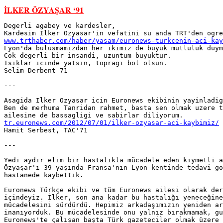
İLKER ÖZYAŞAR ‘91
Degerli agabey ve kardesler,

www.trthaber.com/haber/yasam/euronews-turkcenin-aci-kay

Lyon'da bulusmamizdan her ikimiz de buyuk mutluluk duym
Cok degerli bir insandi, uzuntum buyuktur.

Isiklar icinde yatsin, topragi bol olsun.

Selim Derbent 71

---

Asagida Ilker Ozyasar icin Euronews ekibinin yayinladig
Ben de merhuma Tanridan rahmet, basta sen olmak uzere t
tr.euronews.com/2012/07/01/ilker-ozyasar-aci-kaybimiz/

Hamit Serbest, TAC'71

---

Yedi aydır elim bir hastalıkla mücadele eden kıymetli a
Özyaşar'ı 39 yaşında Fransa'nın Lyon kentinde tedavi gö
hastanede kaybettik.

Euronews Türkçe ekibi ve tüm Euronews ailesi olarak der
içindeyiz. İlker, son ana kadar bu hastalığı yeneceğine
mücadelesini sürdürdü. Hepimiz arkadaşımızın yeniden ar
inanıyorduk. Bu mücadelesinde onu yalnız bırakmamak, gu
Euronews'te çalışan başta Türk gazeteciler olmak üzere 