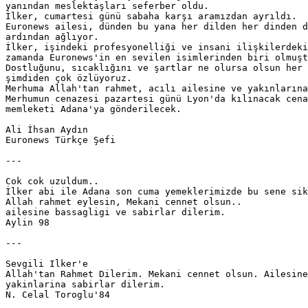
yanından meslektaşları seferber oldu.

İlker, cumartesi günü sabaha karşı aramızdan ayrıldı.

Euronews ailesi, dünden bu yana her dilden her dinden d
ardından ağlıyor.

İlker, işindeki profesyonelliği ve insani ilişkilerdeki
zamanda Euronews'in en sevilen isimlerinden biri olmuşt
Dostluğunu, sıcaklığını ve şartlar ne olursa olsun her 
şimdiden çok özlüyoruz.

Merhuma Allah'tan rahmet, acılı ailesine ve yakınlarına
Merhumun cenazesi pazartesi günü Lyon'da kılınacak cena
memleketi Adana'ya gönderilecek.

Ali İhsan Aydın

Euronews Türkçe Şefi

---

Cok cok uzuldum..

İlker abi ile Adana son cuma yemeklerimizde bu sene sik
Allah rahmet eylesin, Mekani cennet olsun.. 

ailesine bassagligi ve sabirlar dilerim.

Aylin 98

---

Sevgili Ilker'e 

Allah'tan Rahmet Dilerim. Mekani cennet olsun. Ailesine
yakinlarina sabirlar dilerim. 

N. Celal Toroglu'84 
