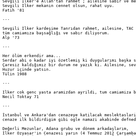
Sevgili İlker'e Allah'tan rahmet ; ailesine sabır ve me
Sevgili İlker mekanın cennet olsun, rahat uyu.

Fatih '81

---

Sevgili İlker kardeşime Tanrıdan rahmet, ailesine, TAC 
tüm camiamıza başsağlığı ve sabır diliyorum.

Alp '73

---

Her ölüm erkendir ama...

Serdar abi o kadar iyi özetlemiş ki duygularımı başka s
Çaresiz kaldığımız bir durum ne yazık ki. Ailesine, sev
Huzur içinde yatsın.

Tülin 1988

---

Ilker cok genc yasta aramizdan ayrildi, tum camiamiza b
Necil Toktay 71

---

İstanbul ve Ankara'dan cenazeye katilacak meslektaslari
cenaze ilk bildirdigim gibi ogle namazi akabinde defned
Değerli Mezunlar, Adana grubu ve dönem arkadaşlarım, 

İlker Ozyasar'in Cenazesi yarın (4 Temmuz 2012 Çarşamba