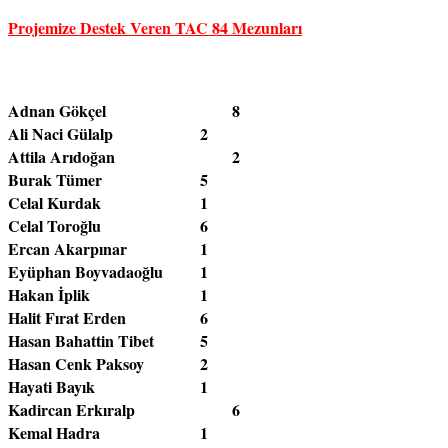
Projemize Destek Veren TAC 84 Mezunları
Adnan Gökçel				8

Ali Naci Gülalp 			2

Attila Arıdoğan				2

Burak Tümer				5

Celal Kurdak				1

Celal Toroğlu				6

Ercan Akarpınar			1

Eyüphan Boyvadaoğlu		1

Hakan İplik				1

Halit Fırat Erden			6

Hasan Bahattin Tibet		5

Hasan Cenk Paksoy		2

Hayati Bayık				1

Kadircan Erkıralp			6

Kemal Hadra				1
