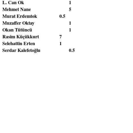
L. Can Ok					1

Mehmet Nane				5

Murat Erdemtok			0.5

Muzaffer Oktay				1

Okan Tütüncü				1

Rasim Küçükkurt			7

Selehattin Erten			1

Serdar Kalefetoğlu			0.5
