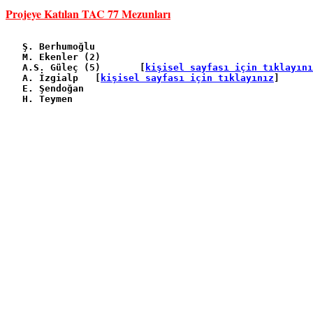
Projeye Katılan TAC 77 Mezunları
   Ş. Berhumoğlu

   M. Ekenler (2)

   A.S. Güleç (5)	[
kişisel sayfası için tıklayını
   A. İzgialp	[
kişisel sayfası için tıklayınız
]

   E. Şendoğan

   H. Teymen
