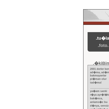
.tu�la
.foto.
.�kiBin
2001 derler be
ad�ma, ad�m
bakmayanlar
pi�man olur
tad�ma!
ya�am sanki 
r�ya ayr�l�kl
bak�nca,
anlams�z bu
d�nya, sensiz