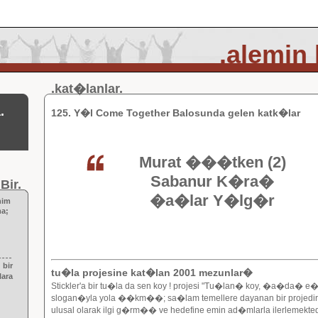
.alemin
.kat�lanlar.
.
125. Y�l Come Together Balosunda gelen katk�lar
Murat ���tken (2)
Sabanur K�ra�
Bir.
�a�lar Y�lg�r
nim
a;
bir
tu�la projesine kat�lan 2001 mezunlar�
ara
Stickler'a bir tu�la da sen koy ! projesi "Tu�lan� koy, �a�da� e�i
slogan�yla yola ��km��; sa�lam temellere dayanan bir projedir.
ulusal olarak ilgi g�rm�� ve hedefine emin ad�mlarla ilerlemektedi