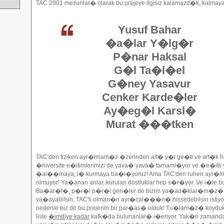
TAC 2001 mezunlar� olarak bu projeye ilgisiz kalamazd�k, kalma
Yusuf Bahar
�a�lar Y�lg�r
P�nar Haksal
G�l Ta�l�el
G�ney Yasavur
Cenker Karde�ler
Ay�eg�l Karsl�
Murat ���tken
TAC'den fiziken ayr�lmam�z �zerinden alt� y�l ge�ti ve art�k h
�niversite e�itimlerimizi de yava� yava� tamaml�yor ve �e�itli 
�al��maya, i� kurmaya ba�l�yoruz! Ama TAC'den ruhen ayr
olmuyor! Ya�anan anlar, kurulan dostluklar hep s�r�yor. Ve i�te 
Ba�ar�l�, p�r�l p�r�l gen�ler de bizim ya�ad�klar�m�z�
ya�ayabilsin, TAC'li olman�n ayr�cal���n� hissedebilsin istiyo
nedenle biz de bu projenin bir par�as� olduk! Tu�lam�z� koydu
liste
�imdiye kadar
katk�da bulunanlar� i�eriyor. Yak�n zamanda 