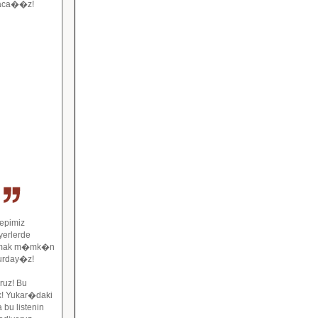
yaca��z!
epimiz
yerlerde
�lmak m�mk�n
burday�z!
ruz! Bu
k! Yukar�daki
bu listenin