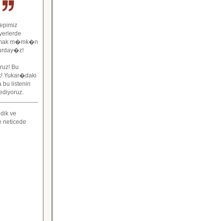
epimiz
yerlerde
�lmak m�mk�n
burday�z!
ruz! Bu
k! Yukar�daki
bu listenin
diyoruz.
dik ve
e neticede