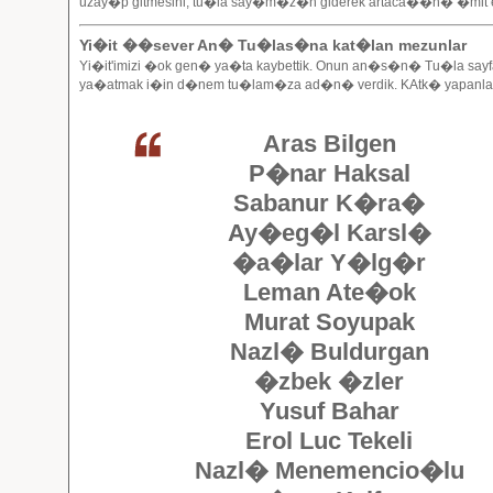
uzay�p gitmesini, tu�la say�m�z�n giderek artaca��n� �mit e
Yi�it ��sever An� Tu�las�na kat�lan mezunlar
Yi�it'imizi �ok gen� ya�ta kaybettik. Onun an�s�n� Tu�la sa
ya�atmak i�in d�nem tu�lam�za ad�n� verdik. KAtk� yapanla
Aras Bilgen
P�nar Haksal
Sabanur K�ra�
Ay�eg�l Karsl�
�a�lar Y�lg�r
Leman Ate�ok
Murat Soyupak
Nazl� Buldurgan
�zbek �zler
Yusuf Bahar
Erol Luc Tekeli
Nazl� Menemencio�lu