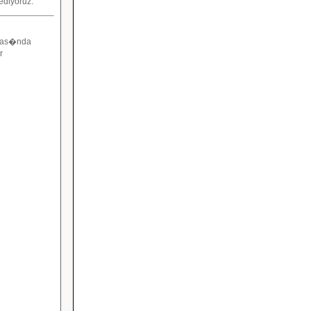
diyoruz.
yfas�nda
r