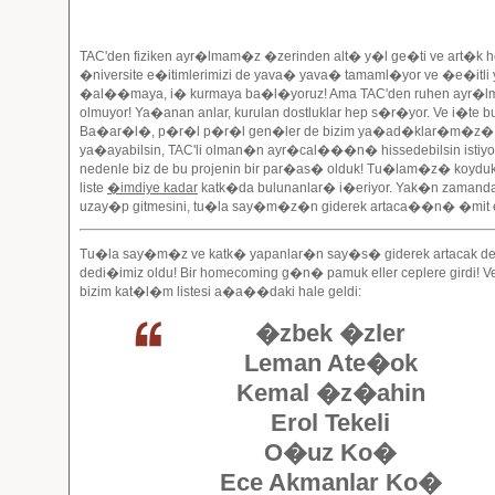
TAC'den fiziken ayr�lmam�z �zerinden alt� y�l ge�ti ve art�k h
�niversite e�itimlerimizi de yava� yava� tamaml�yor ve �e�itli 
�al��maya, i� kurmaya ba�l�yoruz! Ama TAC'den ruhen ayr
olmuyor! Ya�anan anlar, kurulan dostluklar hep s�r�yor. Ve i�te 
Ba�ar�l�, p�r�l p�r�l gen�ler de bizim ya�ad�klar�m�z�
ya�ayabilsin, TAC'li olman�n ayr�cal���n� hissedebilsin istiyo
nedenle biz de bu projenin bir par�as� olduk! Tu�lam�z� koydu
liste
�imdiye kadar
katk�da bulunanlar� i�eriyor. Yak�n zamanda 
uzay�p gitmesini, tu�la say�m�z�n giderek artaca��n� �mit e
Tu�la say�m�z ve katk� yapanlar�n say�s� giderek artacak de
dedi�imiz oldu! Bir homecoming g�n� pamuk eller ceplere girdi! V
bizim kat�l�m listesi a�a��daki hale geldi:
�zbek �zler
Leman Ate�ok
Kemal �z�ahin
Erol Tekeli
O�uz Ko�
Ece Akmanlar Ko�