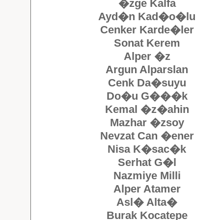
�zge Kalfa
Ayd�n Kad�o�lu
Cenker Karde�ler
Sonat Kerem
Alper �z
Argun Alparslan
Cenk Da�suyu
Do�u G���k
Kemal �z�ahin
Mazhar �zsoy
Nevzat Can �ener
Nisa K�sac�k
Serhat G�l
Nazmiye Milli
Alper Atamer
Asl� Alta�
Burak Kocatepe