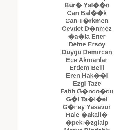
Bur� Yal��n
Can Bal��k
Can T�rkmen
Cevdet D�nmez
�a�la Ener
Defne Ersoy
Duygu Demircan
Ece Akmanlar
Erdem Belli
Eren Hak��l
Ezgi Taze
Fatih G�ndo�du
G�l Ta�l�el
G�ney Yasavur
Hale �akall�
�pek �zgialp