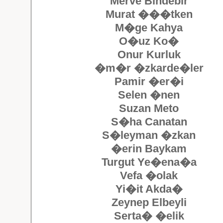
Merve Bindebir
Murat ���tken
M�ge Kahya
O�uz Ko�
Onur Kurluk
�m�r �zkarde�ler
Pamir �er�i
Selen �nen
Suzan Meto
S�ha Canatan
S�leyman �zkan
�erin Baykam
Turgut Ye�ena�a
Vefa �olak
Yi�it Akda�
Zeynep Elbeyli
Serta� �elik