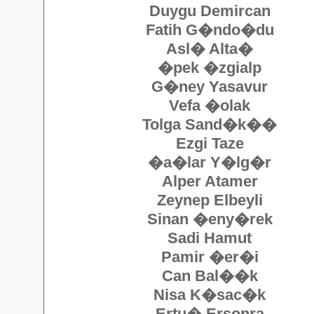
Duygu Demircan
Fatih G�ndo�du
Asl� Alta�
�pek �zgialp
G�ney Yasavur
Vefa �olak
Tolga Sand�k��
Ezgi Taze
�a�lar Y�lg�r
Alper Atamer
Zeynep Elbeyli
Sinan �eny�rek
Sadi Hamut
Pamir �er�i
Can Bal��k
Nisa K�sac�k
Ertu� Ersonra