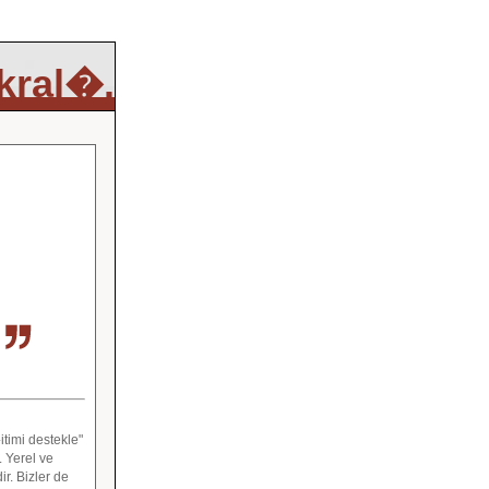
 kral�.
timi destekle"
 Yerel ve
r. Bizler de