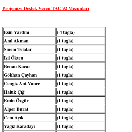
Projemize Destek Veren TAC 92 Mezunları
Esin Yardım
( 4 tugla)
Anıl Akman
(1 tugla)
Sinem Telatar
(1 tugla)
Işıl Ökten
(1 tugla)
Benan Kacar
(1 tugla)
Gökhan Çayhan
(1 tugla)
Cengiz Ant Vance
(1 tugla)
Haluk Çığ
(1 tugla)
Emin Özgür
(1 tugla)
Alper Burat
(1 tugla)
Cem Açık
(1 tugla)
Yağız Karadayı
(1 tugla)