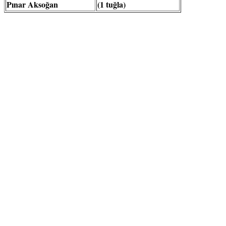
Pınar Aksoğan
(1 tuğla)